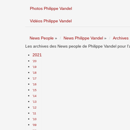
Photos Philippe Vandel
Vidéos Philippe Vandel
News People
»
News Philippe Vandel
»
Archives
Les archives des News people de Philippe Vandel pour l'
2021
'20
'19
'18
'17
'16
'15
'14
'13
'12
'11
'10
'09