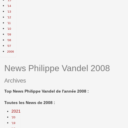
'15
'14
'13
'12
'11
'10
'09
'08
'07
2006
News Philippe Vandel 2008
Archives
Top News Philippe Vandel de l'année 2008 :
Toutes les News de 2008 :
2021
'20
'19