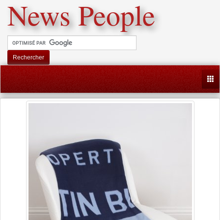
News People
Rechercher
Togg