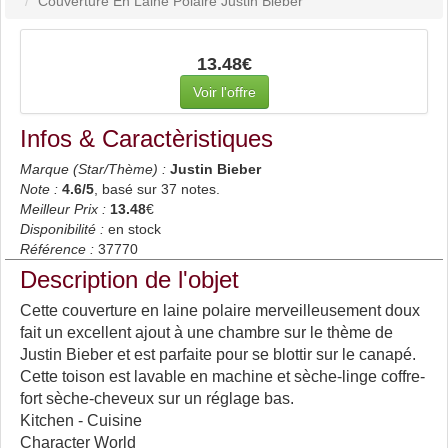
Couverture En Laine Polaire Justin Bieber
13.48€
Voir l'offre
Infos & Caractèristiques
Marque (Star/Thème) :
Justin Bieber
Note :
4.6
/5
, basé sur
37
notes.
Meilleur Prix :
13.48
€
Disponibilité :
en stock
Référence :
37770
Description de l'objet
Cette couverture en laine polaire merveilleusement doux
fait un excellent ajout à une chambre sur le thème de
Justin Bieber et est parfaite pour se blottir sur le canapé.
Cette toison est lavable en machine et sèche-linge coffre-
fort sèche-cheveux sur un réglage bas.
Kitchen - Cuisine
Character World