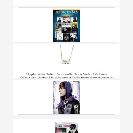
Justin Bieber - Sheet Music Collection: 15 Hit Songs (piano, Voix,
Gu) (english Edition)
Likygkk Justin Bieber Personnalité De La Mode Pull Chaîne
Collier justin - bieber Bijoux Pendentif Collier Bijoux Pour Hommes Et
Femmes En Europe Et En Amérique
Justin Bieber: Never Say Never