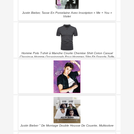
Justin Bieber, Tasse En Porcelaine Avec Inscription « Me + You »
Violet
Homme Polo T-shirt à Manche Courte Chemise Shirt Coton Casual
Classique Homme Occasionnels Pour Hommes Slim Fit Grande Taille
Haut Casual Chemiser Tops Blouse
Justin Bieber - spraypaint - couvre-lit Polaire Couverture 50 x 60 en
Justin Bieber '' De Montage Double Housse De Couette, Multicolore