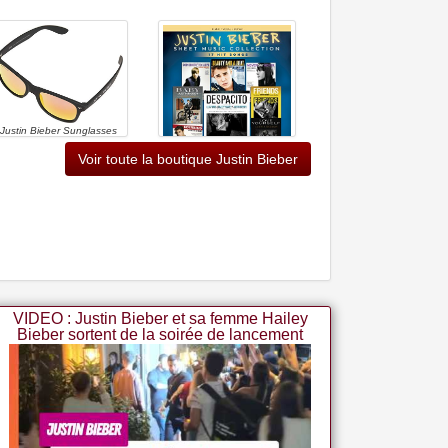
Justin Bieber Sunglasses
Mt Black/red One Size
Voir toute la boutique Justin Bieber
Justin Bieber - Sheet Music
Collection: 15 Hit Songs
(piano, Voix, Gu) (english
Edition)
VIDEO : Justin Bieber et sa femme Hailey
Bieber sortent de la soirée de lancement
de l'album "Swag II"