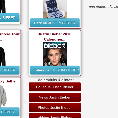
pas encore d'avis
N BIEBER
Cadeau JUSTIN BIEBER
urpose Tour
Justin Bieber 2016
..
Calendrier...
N BIEBER
Calendrier JUSTIN BIEBER
+ de produits & d'infos :
y Selfie...
Boutique Justin Bieber
News Justin Bieber
Photos Justin Bieber
N BIEBER
Vidéos Justin Bieber