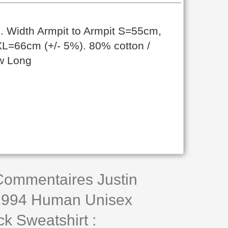
. Width Armpit to Armpit S=55cm,
=66cm (+/- 5%). 80% cotton /
ew Long
 Commentaires Justin
1994 Human Unisex
k Sweatshirt :