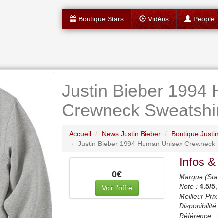
Boutique Stars
Vidéos
People
Justin Bieber 1994
Crewneck Sweatshir
Accueil
News Justin Bieber
Boutique Justi
Justin Bieber 1994 Human Unisex Crewneck 
Infos &
0€
Marque (Sta
Note :
4.5
/5
Voir l'offre
Meilleur Prix
Disponibilité 
Référence :