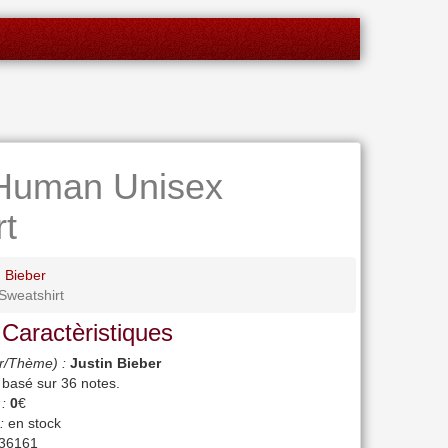
 Human Unisex
t
n Bieber
Sweatshirt
 Caractèristiques
r/Thème) :
Justin Bieber
, basé sur
36
notes.
 :
0
€
:
en stock
36161