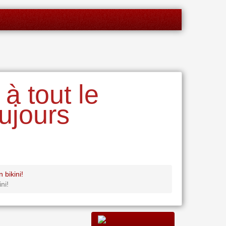
à tout le
ujours
 bikini!
ni!