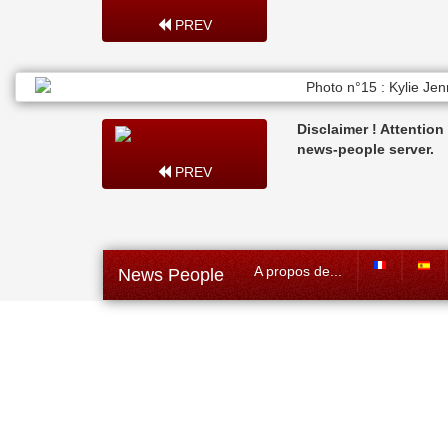
PREV
Disclaimer ! Attentio
news-people server.
PREV
A propos de...
News People