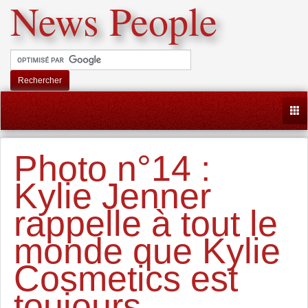
News People
Rechercher
Togg
Photo n°14 :
Kylie Jenner
rappelle à tout le
monde que Kylie
Cosmetics est
toujours