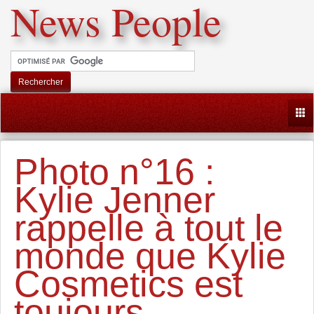
News People
Rechercher
Togg
Photo n°16 :
Kylie Jenner
rappelle à tout le
monde que Kylie
Cosmetics est
toujours