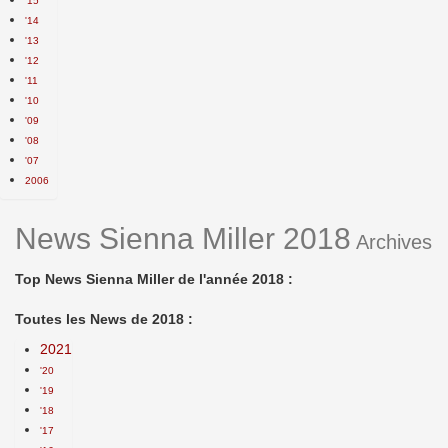
'15
'14
'13
'12
'11
'10
'09
'08
'07
2006
News Sienna Miller 2018
Archives
Top News Sienna Miller de l'année 2018 :
Toutes les News de 2018 :
2021
'20
'19
'18
'17