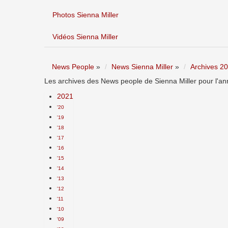
Photos Sienna Miller
Vidéos Sienna Miller
News People
»
News Sienna Miller
»
Archives 2
Les archives des News people de Sienna Miller pour l'an
2021
'20
'19
'18
'17
'16
'15
'14
'13
'12
'11
'10
'09