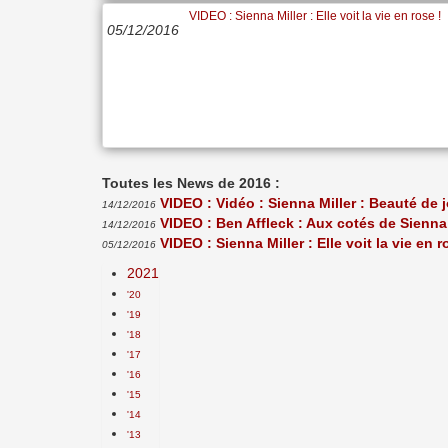
VIDEO : Sienna Miller : Elle voit la vie en rose !
05/12/2016
Toutes les News de 2016 :
VIDEO : Vidéo : Sienna Miller : Beauté de 
14/12/2016
VIDEO : Ben Affleck : Aux cotés de Sienna M
14/12/2016
VIDEO : Sienna Miller : Elle voit la vie en r
05/12/2016
2021
'20
'19
'18
'17
'16
'15
'14
'13