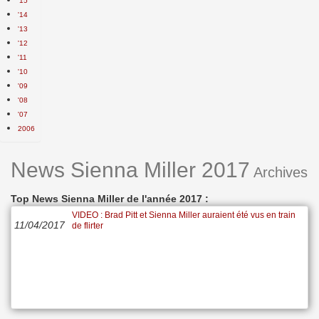
'15
'14
'13
'12
'11
'10
'09
'08
'07
2006
News Sienna Miller 2017
Archives
Top News Sienna Miller de l'année 2017 :
VIDEO : Brad Pitt et Sienna Miller auraient été vus en train
11/04/2017
de flirter