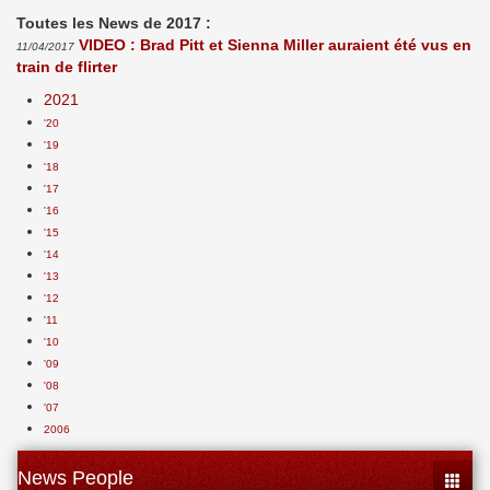
Toutes les News de 2017 :
VIDEO : Brad Pitt et Sienna Miller auraient été vus en
11/04/2017
train de flirter
2021
'20
'19
'18
'17
'16
'15
'14
'13
'12
'11
'10
'09
'08
'07
2006
News People
Toggle