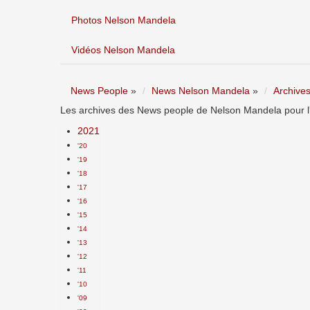
Photos Nelson Mandela
Vidéos Nelson Mandela
News People
»
News Nelson Mandela
»
Archive
Les archives des News people de Nelson Mandela pour l'
2021
'20
'19
'18
'17
'16
'15
'14
'13
'12
'11
'10
'09