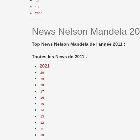
'08
'07
2006
News Nelson Mandela 2
Top News Nelson Mandela de l'année 2011 :
Toutes les News de 2011 :
2021
'20
'19
'18
'17
'16
'15
'14
'13
'12
'11
'10