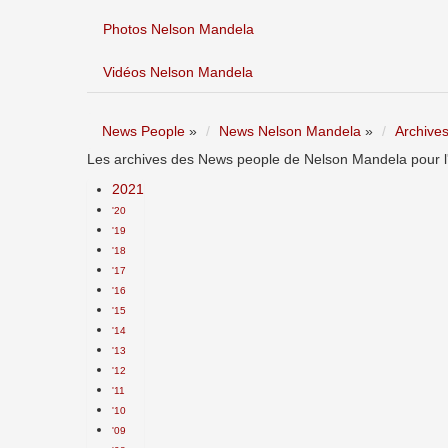
Photos Nelson Mandela
Vidéos Nelson Mandela
News People
»
News Nelson Mandela
»
Archive
Les archives des News people de Nelson Mandela pour l'
2021
'20
'19
'18
'17
'16
'15
'14
'13
'12
'11
'10
'09