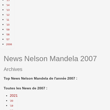
'15
'14
'13
'12
'11
'10
'09
'08
'07
2006
News Nelson Mandela 2007
Archives
Top News Nelson Mandela de l'année 2007 :
Toutes les News de 2007 :
2021
'20
'19