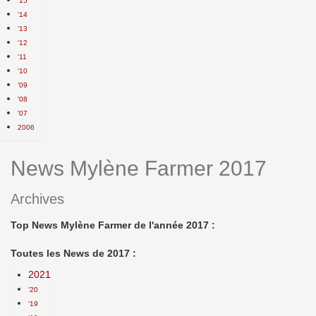
'15
'14
'13
'12
'11
'10
'09
'08
'07
2006
News Mylène Farmer 2017
Archives
Top News Mylène Farmer de l'année 2017 :
Toutes les News de 2017 :
2021
'20
'19