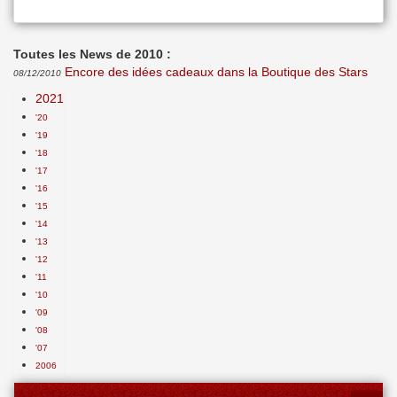
Toutes les News de 2010 :
Encore des idées cadeaux dans la Boutique des Stars
08/12/2010
2021
'20
'19
'18
'17
'16
'15
'14
'13
'12
'11
'10
'09
'08
'07
2006