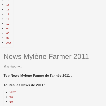
'15
'14
'13
'12
'11
'10
'09
'08
'07
2006
News Mylène Farmer 2011
Archives
Top News Mylène Farmer de l'année 2011 :
Toutes les News de 2011 :
2021
'20
'19