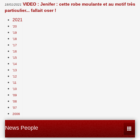
VIDEO : Jenifer : cette robe moulante et au motif très
18/01/2021
particulier... fallait oser !
2021
'20
'19
'18
'17
'16
'15
'14
'13
'12
'11
'10
'09
'08
'07
2006
News People
Toggle