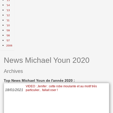
'15
'14
'13
'12
'11
'10
'09
'08
'07
2006
News Michael Youn 2020
Archives
Top News Michael Youn de l'année 2020 :
VIDEO : Jenifer : cette robe moulante et au motif très
18/01/2021
particulier... fallait oser !