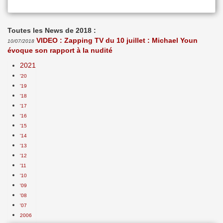
Toutes les News de 2018 :
VIDEO : Zapping TV du 10 juillet : Michael Youn
10/07/2018
évoque son rapport à la nudité
2021
'20
'19
'18
'17
'16
'15
'14
'13
'12
'11
'10
'09
'08
'07
2006