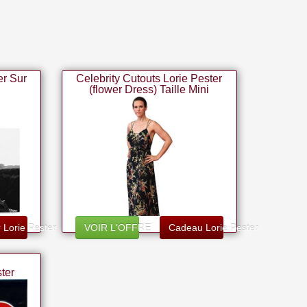
er Sur
Celebrity Cutouts Lorie Pester
(flower Dress) Taille Mini
 Lorie Pester
VOIR L'OFFRE
Cadeau Lorie Pester
u
ter