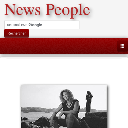
News People
Rechercher
Togg