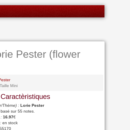
rie Pester (flower
Pester
Taille Mini
 Caractèristiques
r/Thème) :
Lorie Pester
, basé sur
55
notes.
 :
16.97
€
:
en stock
55170