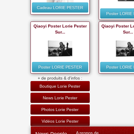
Cadeau LORIE PESTER
Poster LORIE
Qiaoyi Poster Lorie Pester
Qiaoyi Poster L
Sur...
Sur...
Poster LORIE PESTER
Poster LORIE
+ de produits & d'infos :
Boutique Lorie Pester
News Lorie Pester
Photos Lorie Pester
Vidéos Lorie Pester
A propos de...