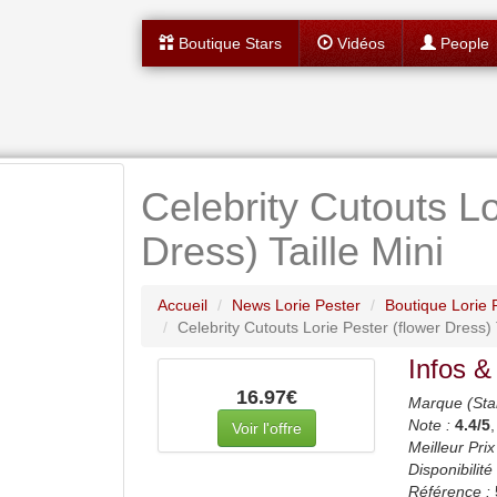
Boutique Stars
Vidéos
People
Celebrity Cutouts Lo
Dress) Taille Mini
Accueil
News Lorie Pester
Boutique Lorie 
Celebrity Cutouts Lorie Pester (flower Dress) 
Infos &
16.97€
Marque (Sta
Note :
4.4
/5
Voir l'offre
Meilleur Prix
Disponibilité 
Référence :