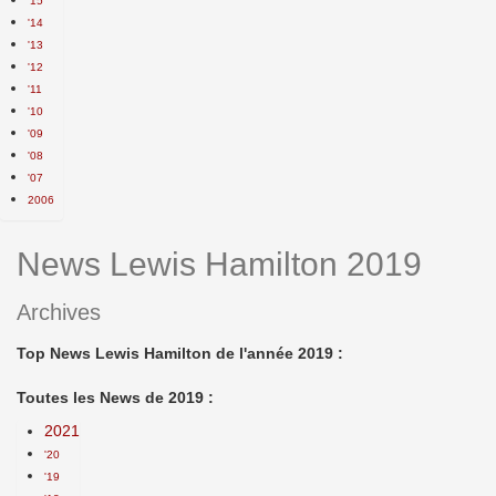
'15
'14
'13
'12
'11
'10
'09
'08
'07
2006
News Lewis Hamilton 2019
Archives
Top News Lewis Hamilton de l'année 2019 :
Toutes les News de 2019 :
2021
'20
'19