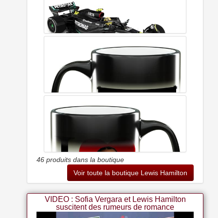
- Voiture Formule 1 1/24 Compatible Avec Mercedes-amg F1
W10 Eq Power Lewis Hamilton - 2019 - Or003
Jodiyaah 1/43 Bburago Mercedes-amg Petronas F1 Team
W14 2023 44# Lewis Hamilton Alloy Car Die Cast Model
Collection Gift (w14 44# W/driver)
46 produits dans la boutique
Voir toute la boutique Lewis Hamilton
Générique Hot Race Car Driver Lewis Hamilton Magic Mug
Color Changing Mug Magic Heat Coffee Mug - Funny Cup
Home Dorm Decoration Tasse Changeante De Couleur
VIDEO : Sofia Vergara et Lewis Hamilton
suscitent des rumeurs de romance