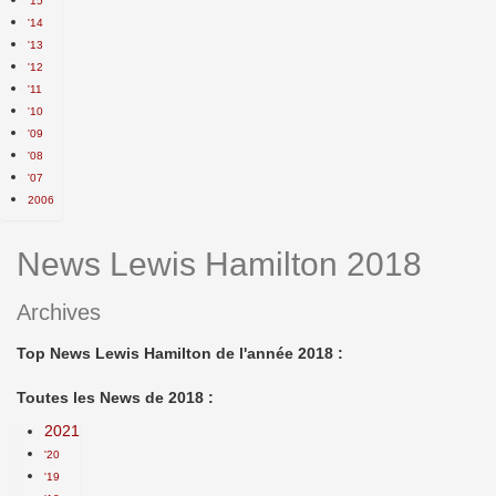
'15
'14
'13
'12
'11
'10
'09
'08
'07
2006
News Lewis Hamilton 2018
Archives
Top News Lewis Hamilton de l'année 2018 :
Toutes les News de 2018 :
2021
'20
'19