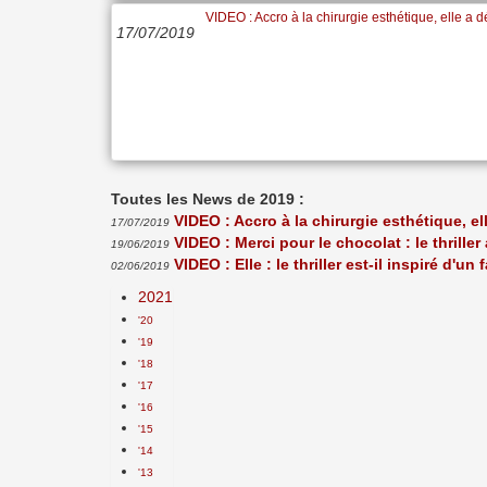
VIDEO : Accro à la chirurgie esthétique, elle 
17/07/2019
Toutes les News de 2019 :
VIDEO : Accro à la chirurgie esthétique, 
17/07/2019
VIDEO : Merci pour le chocolat : le thriller 
19/06/2019
VIDEO : Elle : le thriller est-il inspiré d'un 
02/06/2019
2021
'20
'19
'18
'17
'16
'15
'14
'13