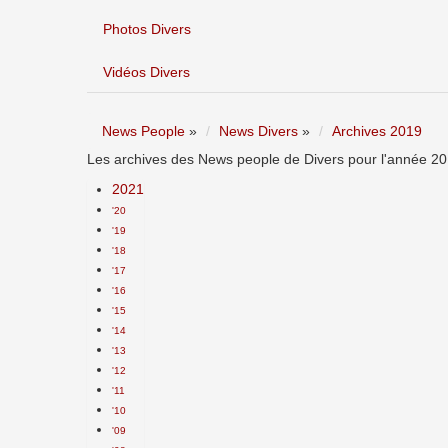
Photos Divers
Vidéos Divers
News People
»
News Divers
»
Archives 2019
Les archives des News people de Divers pour l'année 201
2021
'20
'19
'18
'17
'16
'15
'14
'13
'12
'11
'10
'09