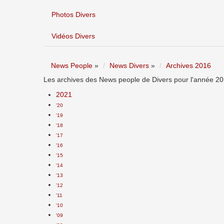
Photos Divers
Vidéos Divers
News People
»
News Divers
»
Archives 2016
Les archives des News people de Divers pour l'année 201
2021
'20
'19
'18
'17
'16
'15
'14
'13
'12
'11
'10
'09