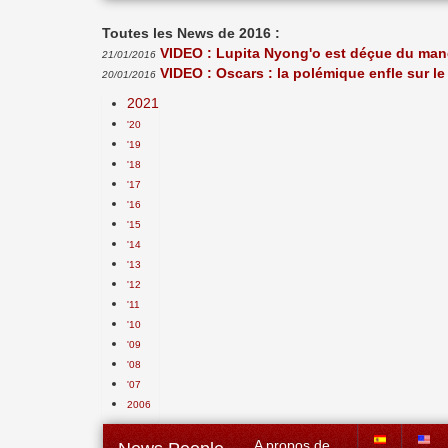
Toutes les News de 2016 :
VIDEO : Lupita Nyong'o est déçue du man
21/01/2016
VIDEO : Oscars : la polémique enfle sur le
20/01/2016
2021
'20
'19
'18
'17
'16
'15
'14
'13
'12
'11
'10
'09
'08
'07
2006
A propos de...