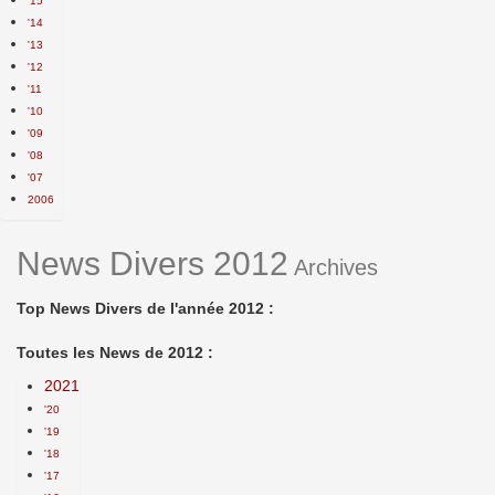
'15
'14
'13
'12
'11
'10
'09
'08
'07
2006
News Divers 2012
Archives
Top News Divers de l'année 2012 :
Toutes les News de 2012 :
2021
'20
'19
'18
'17