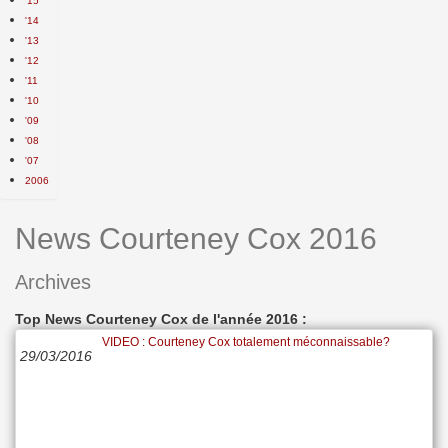
'15
'14
'13
'12
'11
'10
'09
'08
'07
2006
News Courteney Cox 2016
Archives
Top News Courteney Cox de l'année 2016 :
VIDEO : Courteney Cox totalement méconnaissable?
29/03/2016