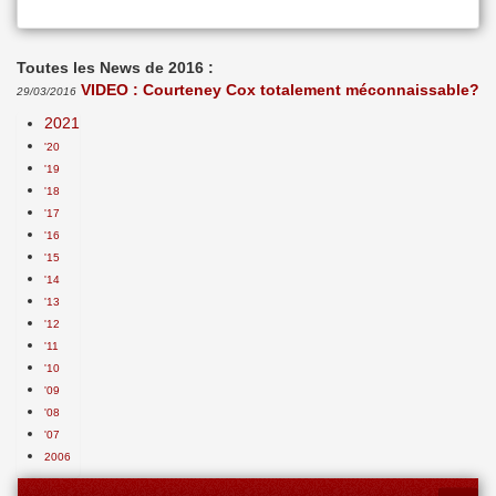
Toutes les News de 2016 :
VIDEO : Courteney Cox totalement méconnaissable?
29/03/2016
2021
'20
'19
'18
'17
'16
'15
'14
'13
'12
'11
'10
'09
'08
'07
2006