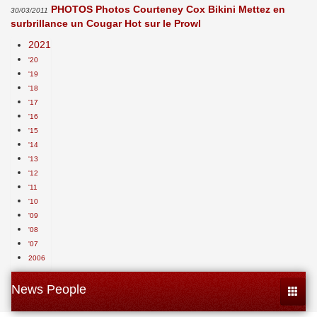
PHOTOS Photos Courteney Cox Bikini Mettez en
30/03/2011
surbrillance un Cougar Hot sur le Prowl
2021
'20
'19
'18
'17
'16
'15
'14
'13
'12
'11
'10
'09
'08
'07
2006
News People
Toggle