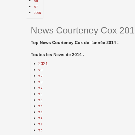
'08
'07
2006
News Courteney Cox 20
Top News Courteney Cox de l'année 2014 :
Toutes les News de 2014 :
2021
'20
'19
'18
'17
'16
'15
'14
'13
'12
'11
'10