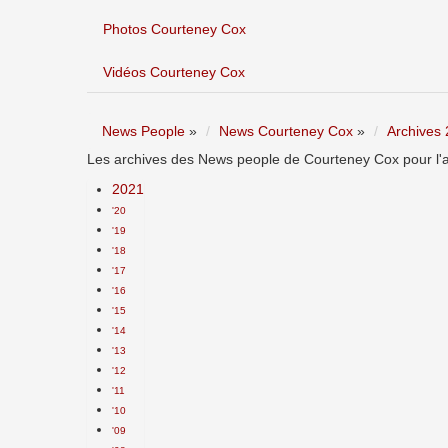
Photos Courteney Cox
Vidéos Courteney Cox
News People
»
News Courteney Cox
»
Archives
Les archives des News people de Courteney Cox pour l'a
2021
'20
'19
'18
'17
'16
'15
'14
'13
'12
'11
'10
'09