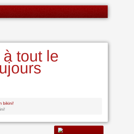
à tout le
ujours
 bikini!
ni!