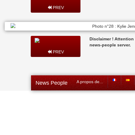
PREV
Disclaimer ! Attentio
news-people server.
PREV
A propos de...
News People