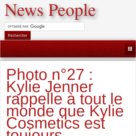
News People
Rechercher
Togg
Photo n°27 :
Kylie Jenner
rappelle à tout le
monde que Kylie
Cosmetics est
toujours