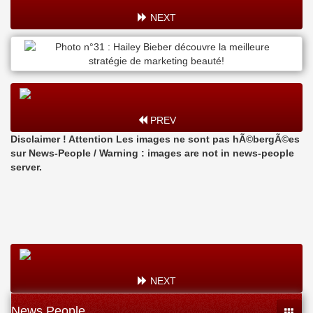
NEXT
PREV
Disclaimer ! Attention Les images ne sont pas hÃ©bergÃ©es
sur News-People / Warning : images are not in news-people
server.
NEXT
News People
Toggle