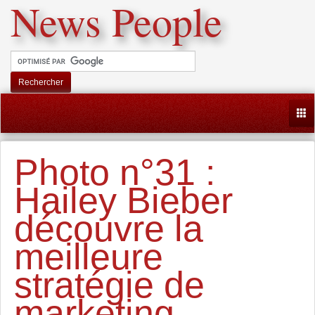
News People
Rechercher
Togg
Photo n°31 :
Hailey Bieber
découvre la
meilleure
stratégie de
marketing