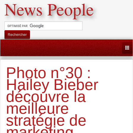
News People
Rechercher
Togg
Photo n°30 :
Hailey Bieber
découvre la
meilleure
stratégie de
marketing