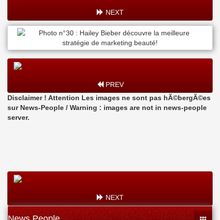
NEXT
PREV
Disclaimer ! Attention Les images ne sont pas hÃ©bergÃ©es
sur News-People / Warning : images are not in news-people
server.
NEXT
News People
Toggle