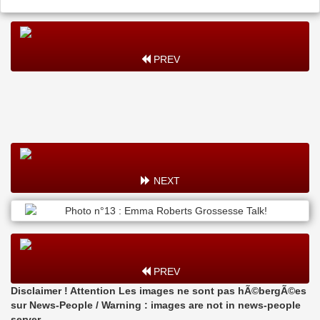
PREV
NEXT
PREV
Disclaimer ! Attention Les images ne sont pas hÃ©bergÃ©es
sur News-People / Warning : images are not in news-people
server.