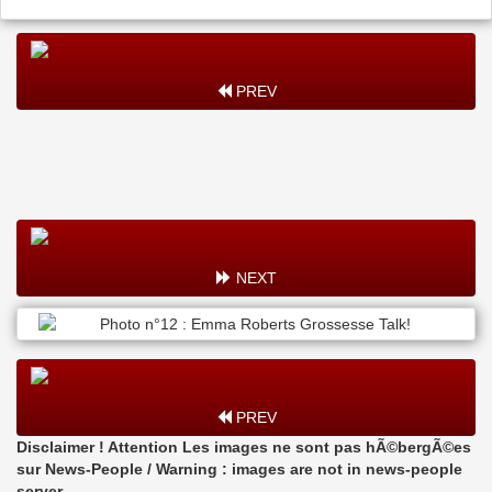
PREV
NEXT
PREV
Disclaimer ! Attention Les images ne sont pas hÃ©bergÃ©es
sur News-People / Warning : images are not in news-people
server.