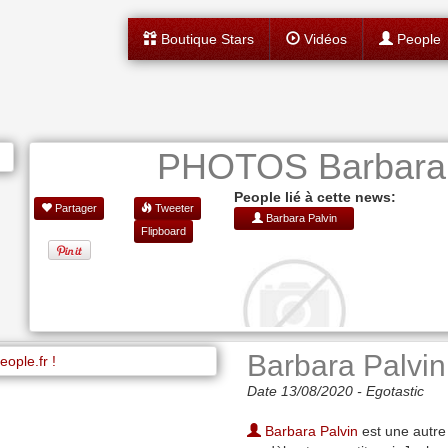
Boutique Stars
Vidéos
People
PHOTOS Barbara P
People lié à cette news:
Partager
Tweeter
Barbara Palvin
Flipboard
Barbara Palvin
Date 13/08/2020 -
Egotastic
Barbara Palvin
est une autre 