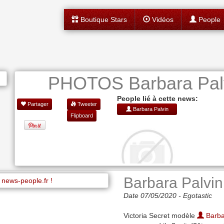
Boutique Stars
Vidéos
People
PHOTOS Barbara Palv
People lié à cette news:
Partager
Tweeter
Barbara Palvin
Flipboard
Barbara Palvin
Date 07/05/2020 -
Egotastic
Victoria Secret modèle
Barba