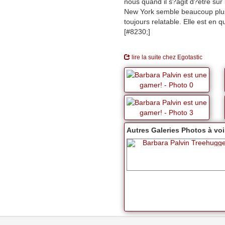
nous quand il s?agit d?être su
New York semble beaucoup plu
toujours relatable. Elle est en
[#8230;]
lire la suite chez Egotastic
Autres Galeries Photos à voir
Barbara Palvin Treehugge