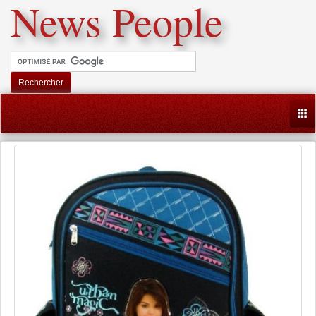
News People
Rechercher
Togg