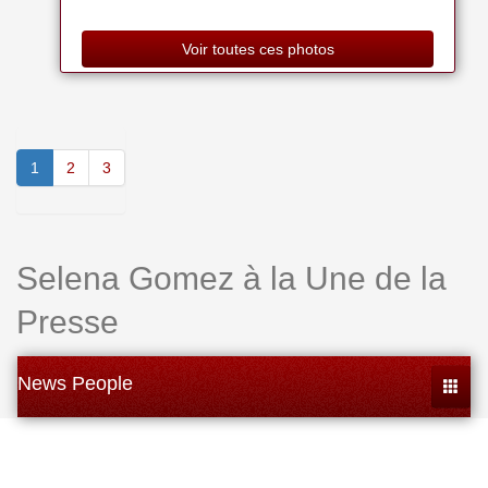
Voir toutes ces photos
1
2
3
Selena Gomez à la Une de la
Presse
News People
Toggle