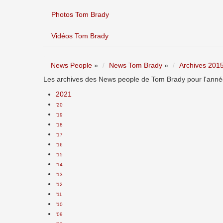
Photos Tom Brady
Vidéos Tom Brady
News People
»
News Tom Brady
»
Archives 201
Les archives des News people de Tom Brady pour l'année
2021
'20
'19
'18
'17
'16
'15
'14
'13
'12
'11
'10
'09