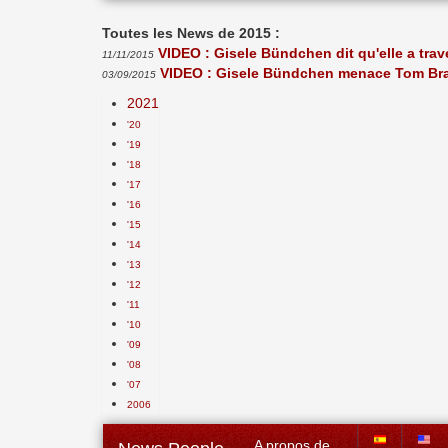
Toutes les News de 2015 :
VIDEO : Gisele Bündchen dit qu'elle a tra
11/11/2015
VIDEO : Gisele Bündchen menace Tom Bra
03/09/2015
2021
'20
'19
'18
'17
'16
'15
'14
'13
'12
'11
'10
'09
'08
'07
2006
A propos de...