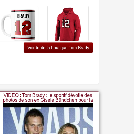
Great Branding - Tasse
Voir toute la boutique Tom Brady
Fanatics Nfl Tampa Bay
Jumbo Nfl Tampa Bay
Buccaneers Hoody #12
Buccaneers Tom Brady
Tom Brady
Emoji
VIDEO : Tom Brady : le sportif dévoile des
photos de son ex Gisele Bündchen pour la
fête des mères