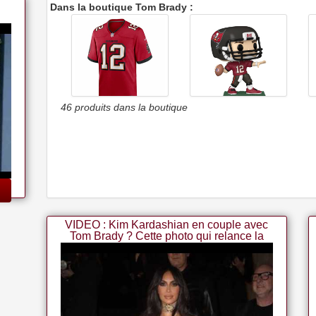
Dans la boutique Tom Brady :
46 produits dans la boutique
Nike Maillot Buccaners De
Funko 57406 Pop Nfl:
Tampa Bay Tom Brady
Bucs- Tom Brady (home
Uniform)
VIDEO : Kim Kardashian en couple avec
Tom Brady ? Cette photo qui relance la
rumeur