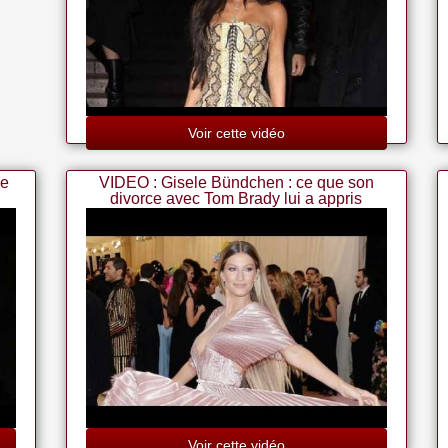
Voir cette vidéo
de
VIDEO : Gisele Bündchen : ce que son
divorce avec Tom Brady lui a appris
Voir cette vidéo