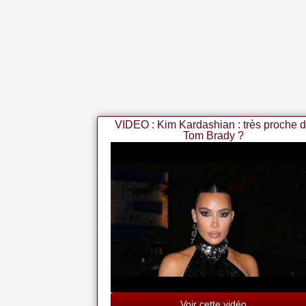
VIDEO : Kim Kardashian : très proche 
Tom Brady ?
Voir cette vidéo