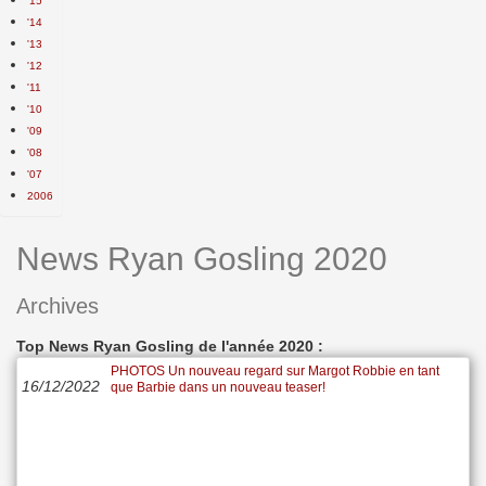
'15
'14
'13
'12
'11
'10
'09
'08
'07
2006
News Ryan Gosling 2020
Archives
Top News Ryan Gosling de l'année 2020 :
PHOTOS Un nouveau regard sur Margot Robbie en tant
16/12/2022
que Barbie dans un nouveau teaser!