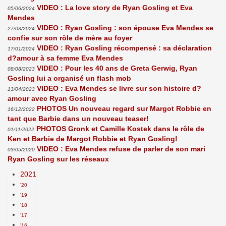
VIDEO : La love story de Ryan Gosling et Eva
05/06/2024
Mendes
VIDEO : Ryan Gosling : son épouse Eva Mendes se
27/03/2024
confie sur son rôle de mère au foyer
VIDEO : Ryan Gosling récompensé : sa déclaration
17/01/2024
d?amour à sa femme Eva Mendes
VIDEO : Pour les 40 ans de Greta Gerwig, Ryan
08/08/2023
Gosling lui a organisé un flash mob
VIDEO : Eva Mendes se livre sur son histoire d?
13/04/2023
amour avec Ryan Gosling
PHOTOS Un nouveau regard sur Margot Robbie en
16/12/2022
tant que Barbie dans un nouveau teaser!
PHOTOS Gronk et Camille Kostek dans le rôle de
01/11/2022
Ken et Barbie de Margot Robbie et Ryan Gosling!
VIDEO : Eva Mendes refuse de parler de son mari
03/05/2020
Ryan Gosling sur les réseaux
2021
'20
'19
'18
'17
'16