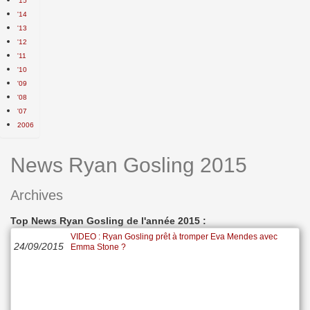
'15
'14
'13
'12
'11
'10
'09
'08
'07
2006
News Ryan Gosling 2015
Archives
Top News Ryan Gosling de l'année 2015 :
VIDEO : Ryan Gosling prêt à tromper Eva Mendes avec
24/09/2015
Emma Stone ?