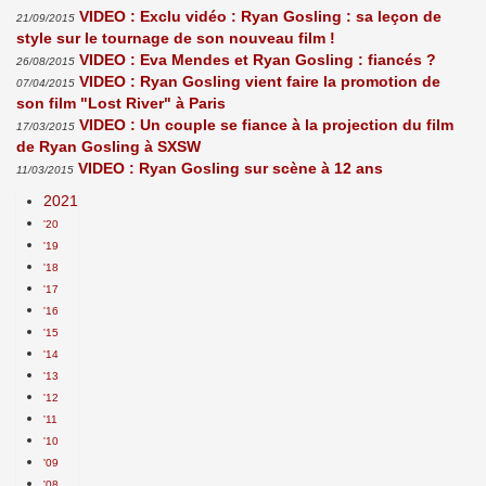
VIDEO : Exclu vidéo : Ryan Gosling : sa leçon de
21/09/2015
style sur le tournage de son nouveau film !
VIDEO : Eva Mendes et Ryan Gosling : fiancés ?
26/08/2015
VIDEO : Ryan Gosling vient faire la promotion de
07/04/2015
son film "Lost River" à Paris
VIDEO : Un couple se fiance à la projection du film
17/03/2015
de Ryan Gosling à SXSW
VIDEO : Ryan Gosling sur scène à 12 ans
11/03/2015
2021
'20
'19
'18
'17
'16
'15
'14
'13
'12
'11
'10
'09
'08