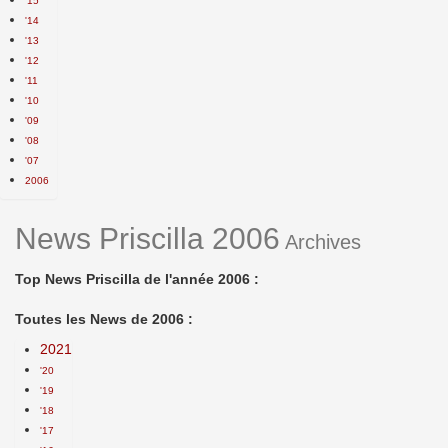
'15
'14
'13
'12
'11
'10
'09
'08
'07
2006
News Priscilla 2006
Archives
Top News Priscilla de l'année 2006 :
Toutes les News de 2006 :
2021
'20
'19
'18
'17