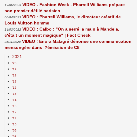
VIDEO : Fashion Week : Pharrell Williams prépare
19/06/2023
son premier défilé parisien
VIDEO : Pharrell Williams, le directeur créatif de
06/04/2023
Louis Vuitton homme
VIDEO : Calbo : "On a serré la main à Mandela,
14/03/2022
c'était un moment magique" | Fact Check
VIDEO : Enora Malagré dénonce une communication
25/11/2020
mensongère dans l?émission de C8
2021
'20
'19
'18
'17
'16
'15
'14
'13
'12
'11
'10
'09
'08