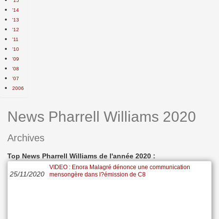
'15
'14
'13
'12
'11
'10
'09
'08
'07
2006
News Pharrell Williams 2020
Archives
Top News Pharrell Williams de l'année 2020 :
VIDEO : Enora Malagré dénonce une communication
25/11/2020
mensongère dans l?émission de C8