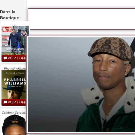
Dans la
Boutique :
...
VOIR L'OFFRE
Pharrell Williams
VOIR L'OFFRE
Celebrity Cutouts...