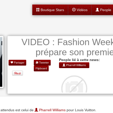
Boutique Stars
Vidéos
People
VIDEO : Fashion Week 
prépare son premier
People lié à cette news:
Partager
Tweeter
Pharrell Williams
Flipboard
 attendus est celui de
Pharrell Williams
pour Louis Vuitton.