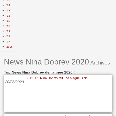
'15
'14
'13
'12
'11
'10
'09
'08
'07
2006
News Nina Dobrev 2020
Archives
Top News Nina Dobrev de l'année 2020 :
PHOTOS Nina Dobrev fait une blague Dick!
20/08/2020