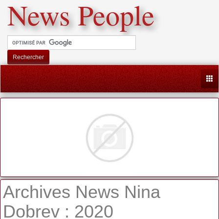
News People
Rechercher
Togg
Archives News Nina
Dobrev : 2020