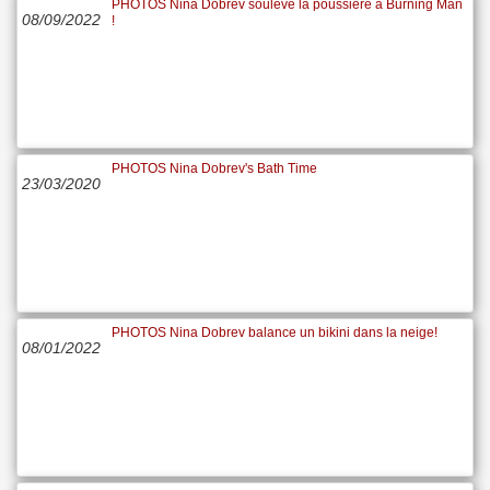
PHOTOS Nina Dobrev soulève la poussière à Burning Man
08/09/2022
!
PHOTOS Nina Dobrev's Bath Time
23/03/2020
PHOTOS Nina Dobrev balance un bikini dans la neige!
08/01/2022